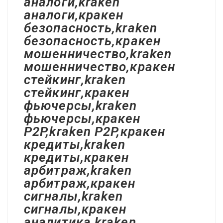
аналоги,kraken
аналоги,кракен
безопасность,kraken
безопасность,кракен
мошенничество,kraken
мошенничество,кракен
стейкинг,kraken
стейкинг,кракен
фьючерсы,kraken
фьючерсы,кракен
P2P,kraken P2P,кракен
кредиты,kraken
кредиты,кракен
арбитраж,kraken
арбитраж,кракен
сигналы,kraken
сигналы,кракен
аналитика,kraken