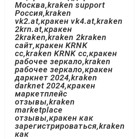
Москва,kraken support
Россия,kraken
vk2.at,кракен vk4.at,kraken
2krn.at,кракен
2kraken,kraken 2kraken
сайт,кракен KRNK
cc,kraken KRNK cc,кракен
рабочее зеркало,kraken
рабочее зеркало,кракен
даркнет 2024,kraken
darknet 2024,кракен
маркетплейс
отзывы,kraken
marketplace
отзывы,кракен как
зарегистрироваться,kraken
как