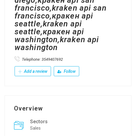
diego,кракен api san
francisco,kraken api san
francisco,кракен api
seattle,kraken api
seattle,кракен api
washington,kraken api
washington
Telephone: 3549407692
Add a review
Follow
Overview
Sectors
Sales