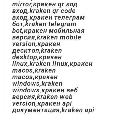
mirror,кракен qr код
вход,kraken qr code
вход,кракен телеграм
бот,kraken telegram
bot,кракен мобильная
версия,kraken mobile
version,кракен
десктоп,kraken
desktop,кракен
linux,kraken linux,кракен
macos,kraken
macos,кракен
windows,kraken
windows,кракен веб
версия,kraken web
version,кракен api
документация,kraken api