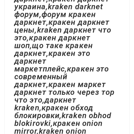
украина,kraken darknet
форум,форум кракен
даркнет,кракен даркнет
цены,kraken даркнет что
это,кракен даркнет
шоп,що таке кракен
даркнет,кракен это
даркнет
маркетплейс,кракен это
современный
даркнет,кракен маркет
даркнет только через тор
что это,даркнет
kraken,кракен обход
блокировки,kraken obhod
blokirovki,кракен onion
mirror,kraken onion