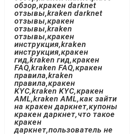
обзор,кракен darknet
отзывы,kraken darknet
отзывы,кракен
отзывы,kraken
отзывы,кракен
инструкция,kraken
инструкция,кракен
гид,kraken гид,кракен
FAQ,kraken FAQ,кракен
правила,kraken
правила,кракен
KYC,kraken KYC,кракен
AML,kraken AML,как зайти
на кракен даркнет,купоны
кракен даркнет,что такое
кракен
даркнет,пользователь не