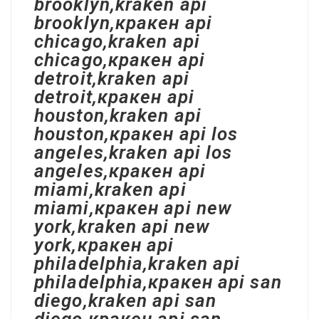
brooklyn,kraken api
brooklyn,кракен api
chicago,kraken api
chicago,кракен api
detroit,kraken api
detroit,кракен api
houston,kraken api
houston,кракен api los
angeles,kraken api los
angeles,кракен api
miami,kraken api
miami,кракен api new
york,kraken api new
york,кракен api
philadelphia,kraken api
philadelphia,кракен api san
diego,kraken api san