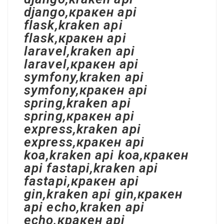
django,кракен api
flask,kraken api
flask,кракен api
laravel,kraken api
laravel,кракен api
symfony,kraken api
symfony,кракен api
spring,kraken api
spring,кракен api
express,kraken api
express,кракен api
koa,kraken api koa,кракен
api fastapi,kraken api
fastapi,кракен api
gin,kraken api gin,кракен
api echo,kraken api
echo,кракен api