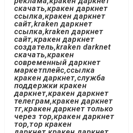
реклама,кракен даркнет
скачать,кракен даркнет
ссылка,кракен даркнет
сайт,kraken даркнет
ссылка,kraken даркнет
сайт,кракен даркнет
создатель,kraken darknet
скачать,кракен
современный даркнет
маркетплейс,ссылка
кракен даркнет,служба
поддержки кракен
даркнет,кракен даркнет
телеграм,кракен даркнет
тг,кракен даркнет только
через тор,кракен даркнет
тор,тор кракен
даркнет,кракен даркнет