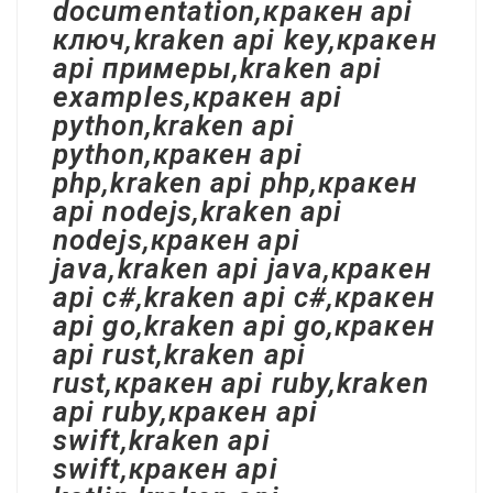
documentation,кракен api
ключ,kraken api key,кракен
api примеры,kraken api
examples,кракен api
python,kraken api
python,кракен api
php,kraken api php,кракен
api nodejs,kraken api
nodejs,кракен api
java,kraken api java,кракен
api c#,kraken api c#,кракен
api go,kraken api go,кракен
api rust,kraken api
rust,кракен api ruby,kraken
api ruby,кракен api
swift,kraken api
swift,кракен api