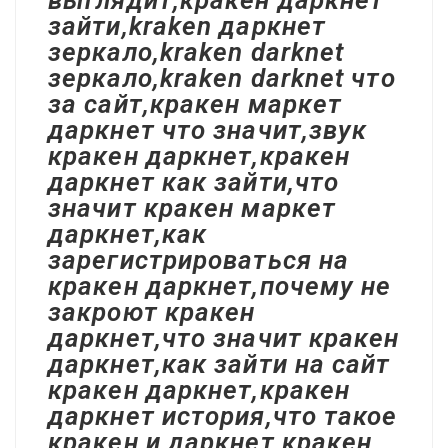
выглядит,кракен даркнет
зайти,kraken даркнет
зеркало,kraken darknet
зеркало,kraken darknet что
за сайт,кракен маркет
даркнет что значит,звук
кракен даркнет,кракен
даркнет как зайти,что
значит кракен маркет
даркнет,как
зарегистрироваться на
кракен даркнет,почему не
закроют кракен
даркнет,что значит кракен
даркнет,как зайти на сайт
кракен даркнет,кракен
даркнет история,что такое
кракен и даркнет,кракен