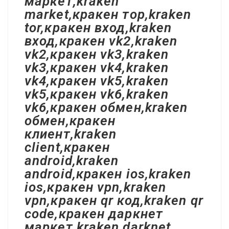
маркет,kraken
market,кракен тор,kraken
tor,кракен вход,kraken
вход,кракен vk2,kraken
vk2,кракен vk3,kraken
vk3,кракен vk4,kraken
vk4,кракен vk5,kraken
vk5,кракен vk6,kraken
vk6,кракен обмен,kraken
обмен,кракен
клиент,kraken
client,кракен
android,kraken
android,кракен ios,kraken
ios,кракен vpn,kraken
vpn,кракен qr код,kraken qr
code,кракен даркнет
маркет,kraken darknet