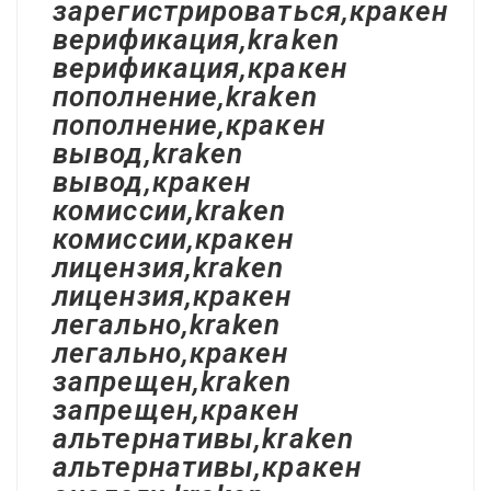
зарегистрироваться,кракен
верификация,kraken
верификация,кракен
пополнение,kraken
пополнение,кракен
вывод,kraken
вывод,кракен
комиссии,kraken
комиссии,кракен
лицензия,kraken
лицензия,кракен
легально,kraken
легально,кракен
запрещен,kraken
запрещен,кракен
альтернативы,kraken
альтернативы,кракен