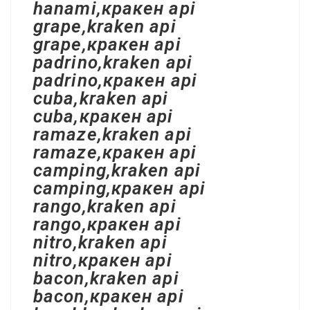
hanami,кракен api
grape,kraken api
grape,кракен api
padrino,kraken api
padrino,кракен api
cuba,kraken api
cuba,кракен api
ramaze,kraken api
ramaze,кракен api
camping,kraken api
camping,кракен api
rango,kraken api
rango,кракен api
nitro,kraken api
nitro,кракен api
bacon,kraken api
bacon,кракен api